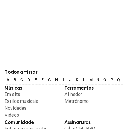
Todos artistas
A
B
C
D
E
F
G
H
I
J
K
L
M
N
O
P
Q
R
Músicas
Ferramentas
Em alta
Afinador
Estilos musicais
Metrônomo
Novidades
Videos
Comunidade
Assinaturas
Entrar ou criar conta
Cifra Club PRO