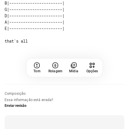
B|-----------------------| 

G|-----------------------| 

D|-----------------------| 

A|-----------------------| 

Tom
Rolagem
Mídia
Opções
Composição
:
Essa informação está errada?
Enviar revisão