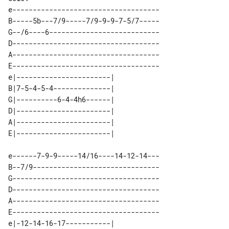
e------------------------------------

B-----5b---7/9-----7/9-9-9-7-5/7-----

G--/6----6---------------------------

D------------------------------------

A------------------------------------

E------------------------------------

e|-----------------------| 

B|7-5-4-5-4--------------| 

G|----------6-4-4h6------| 

D|-----------------------| 

A|-----------------------| 

e------7-9-9-----14/16----14-12-14---

B--7/9-------------------------------

G------------------------------------

D------------------------------------

A------------------------------------

E------------------------------------

e|-12-14-16-17-----------| 
