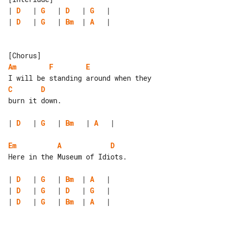
| 
D
   | 
G
   | 
D
   | 
G
| 
D
   | 
G
   | 
Bm
  | 
A
   |

Am
F
E
C
D
burn it down.

| 
D
   | 
G
   | 
Bm
   | 
A
   |

Em
A
D
Here in the Museum of Idiots.

| 
D
   | 
G
   | 
Bm
  | 
A
| 
D
   | 
G
   | 
D
   | 
G
| 
D
   | 
G
   | 
Bm
  | 
A
   |
