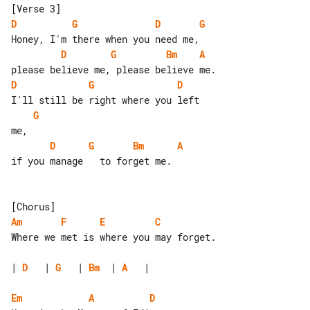
D
G
D
G
D
G
Bm
A
D
G
D
G
D
G
Bm
A
if you manage   to forget me.

Am
F
E
C
Where we met is where you may forget.

| 
D
   | 
G
   | 
Bm
  | 
A
   |

Em
A
D