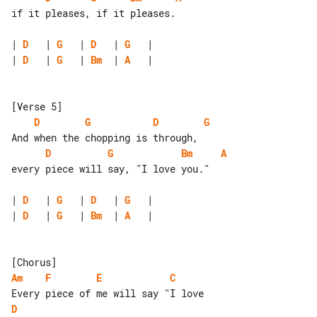
if it pleases, if it pleases.

| 
D
   | 
G
   | 
D
   | 
G
| 
D
   | 
G
   | 
Bm
  | 
A
   |

D
G
D
G
D
G
Bm
A
every piece will say, "I love you."

| 
D
   | 
G
   | 
D
   | 
G
| 
D
   | 
G
   | 
Bm
  | 
A
   |

Am
F
E
C
D