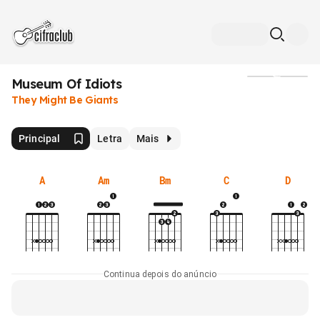
Museum Of Idiots
Mídia
They Might Be Giants
Principal
Letra
Mais
A
Am
Bm
C
D
Continua depois do anúncio