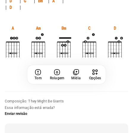
| 
D
   | 
G
   | 
Bm
  | 
A
| 
D
A
Am
Bm
C
D
Tom
Rolagem
Mídia
Opções
Composição
:
They Might Be Giants
Essa informação está errada?
Enviar revisão