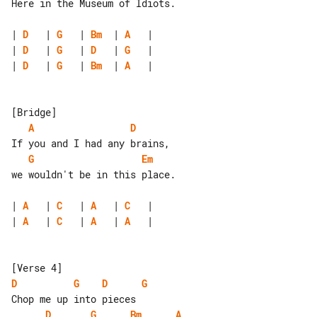
Here in the Museum of Idiots.

| 
D
   | 
G
   | 
Bm
  | 
A
| 
D
   | 
G
   | 
D
   | 
G
| 
D
   | 
G
   | 
Bm
  | 
A
   |

A
D
G
Em
we wouldn't be in this place.

| 
A
   | 
C
   | 
A
   | 
C
| 
A
   | 
C
   | 
A
   | 
A
   |

D
G
D
G
D
G
Bm
A