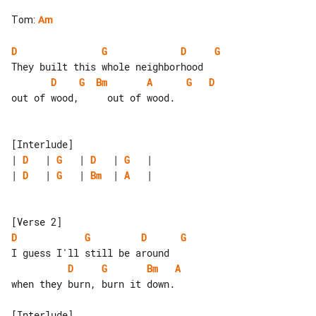
Tom
:
Am
D
G
D
G
D
G
Bm
A
G
D
out of wood,     out of wood.

| 
D
   | 
G
   | 
D
   | 
G
| 
D
   | 
G
   | 
Bm
  | 
A
   |

D
G
D
G
D
G
Bm
A
when they burn, burn it down.
