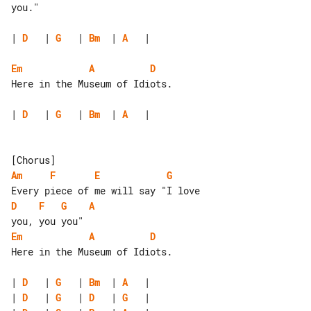
you."

| 
D
   | 
G
   | 
Bm
  | 
A
   |

Em
A
D
Here in the Museum of Idiots.

| 
D
   | 
G
   | 
Bm
  | 
A
   |

Am
F
E
G
D
F
G
A
Em
A
D
Here in the Museum of Idiots.

| 
D
   | 
G
   | 
Bm
  | 
A
| 
D
   | 
G
   | 
D
   | 
G