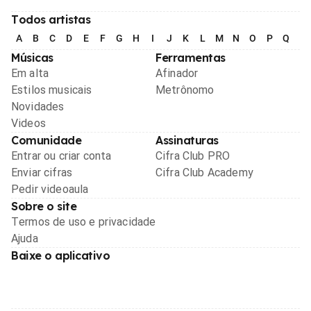
Todos artistas
A
B
C
D
E
F
G
H
I
J
K
L
M
N
O
P
Q
R
Músicas
Ferramentas
Em alta
Afinador
Estilos musicais
Metrônomo
Novidades
Videos
Comunidade
Assinaturas
Entrar ou criar conta
Cifra Club PRO
Enviar cifras
Cifra Club Academy
Pedir videoaula
Sobre o site
Termos de uso e privacidade
Ajuda
Baixe o aplicativo