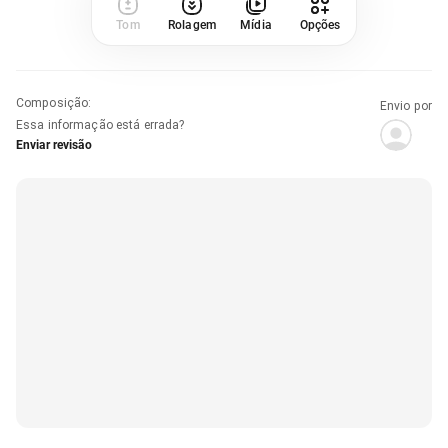
Tom
Rolagem
Mídia
Opções
Composição
:
Envio por
Essa informação está errada?
Enviar revisão