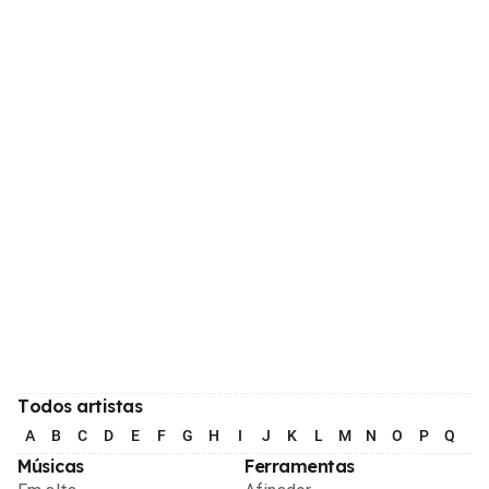
Todos artistas
A
B
C
D
E
F
G
H
I
J
K
L
M
N
O
P
Q
R
Músicas
Ferramentas