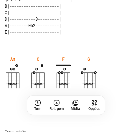
B|---------------------| 

G|---------------------| 

D|-----------0---------| 

A|--------0h2----------| 

Am
C
F
G
Tom
Rolagem
Mídia
Opções
Composição
: