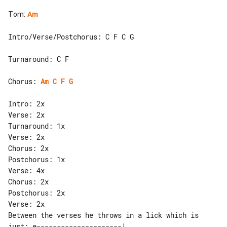
Tom
:
Am
Intro/Verse/Postchorus: C F C G

Turnaround: C F

Chorus: 
Am
C
F
G
Intro: 2x

Verse: 2x

Turnaround: 1x

Verse: 2x

Chorus: 2x

Postchorus: 1x

Verse: 4x

Chorus: 2x

Postchorus: 2x

Between the verses he throws in a lick which is 
just: e---------------------|
