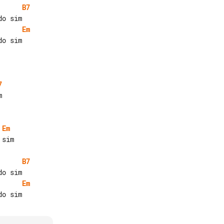
      
B7
Em
o sim

7
Em
sim

      
B7
Em