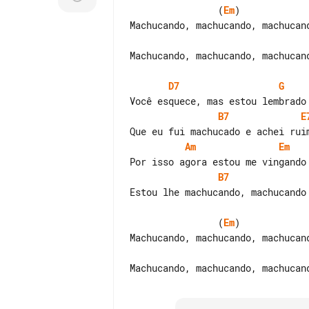
                (
Em
)            
Machucando, machucando, machucand
D7
G
B7
E
Am
Em
B7
Estou lhe machucando, machucando 
                (
Em
)            