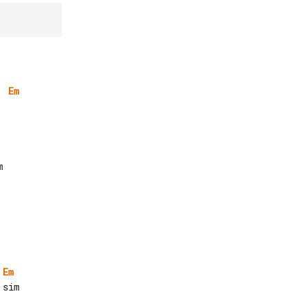
Em
Em
sim
