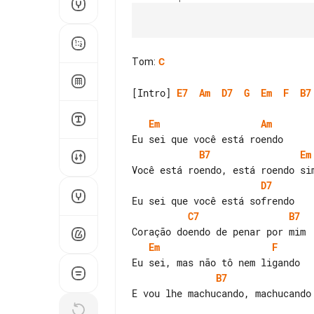
Tom
:
C
[Intro] 
E7
Am
D7
G
Em
F
B7
Em
Am
B7
Em
D7
C7
B7
Em
F
B7
E vou lhe machucando, machucando 