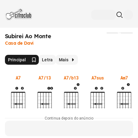
Subirei Ao Monte
Mídia
Casa de Davi
Principal
Letra
Mais
A7
A7/13
A7/b13
A7sus
Am7
Continua depois do anúncio