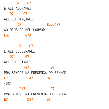
D7
G7
D7
G7
D7
Bsus4/7
Em7
G/A
D7
G7
D7
G7
F#7
B7
E7
A7
D7
F#7
F7
E7
D#7
D7