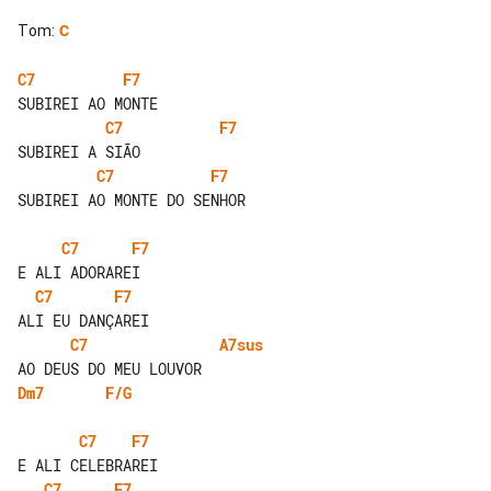
Tom
:
C
C7
F7
C7
F7
C7
F7
SUBIREI AO MONTE DO SENHOR

C7
F7
C7
F7
C7
A7sus
Dm7
F/G
C7
F7
C7
F7