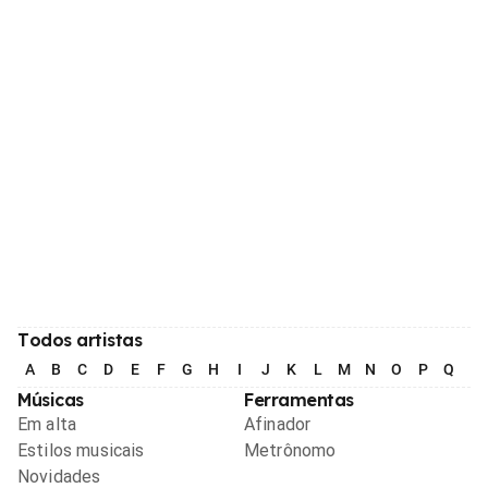
Todos artistas
A
B
C
D
E
F
G
H
I
J
K
L
M
N
O
P
Q
R
Músicas
Ferramentas
Em alta
Afinador
Estilos musicais
Metrônomo
Novidades