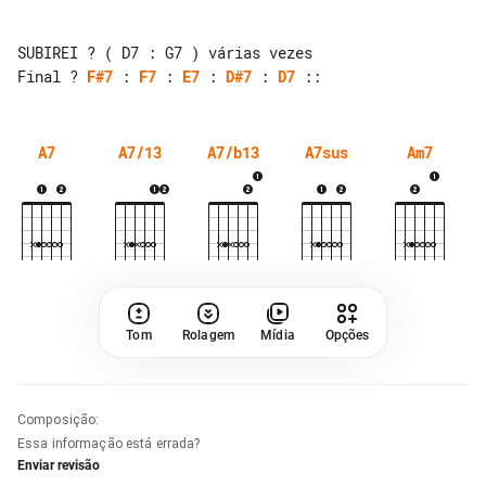
Final ? 
F#7
 : 
F7
 : 
E7
 : 
D#7
 : 
D7
A7
A7/13
A7/b13
A7sus
Am7
Tom
Rolagem
Mídia
Opções
Composição
:
Essa informação está errada?
Enviar revisão