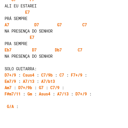
E7
A7
D7
G7
C7
E7
Eb7
D7
Db7
C7
NA PRESENÇA DO SENHOR

D7+/9
 : 
Csus4
 : 
C7/9b
 : 
C7
 : 
F7+/9
Em7/9
 : 
A7/13
 : 
A7/b13
Am7
 : 
D7+/9b
 : 
G7
 : 
C7/9
F#m7/11
 : 
Gm
 : 
Asus4
 : 
A7/13
 : 
D7+/9
 :

G/A
 :
