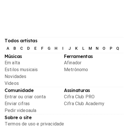
Todos artistas
A
B
C
D
E
F
G
H
I
J
K
L
M
N
O
P
Q
R
Músicas
Ferramentas
Em alta
Afinador
Estilos musicais
Metrônomo
Novidades
Videos
Comunidade
Assinaturas
Entrar ou criar conta
Cifra Club PRO
Enviar cifras
Cifra Club Academy
Pedir videoaula
Sobre o site
Termos de uso e privacidade