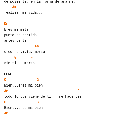
Am
realizan mi vida...

Dm
Eres mi meta

punto de partida

Am
G
F
sin ti... moría...

C
G
Am
E
C
G
Am
E