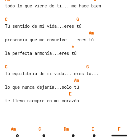
todo lo que viene de ti... me hace bien

C
G
Am
E
la perfecta armonía...eres tú

C
G
Am
E
te llevo siempre en mi corazón

Am
C
Dm
E
F