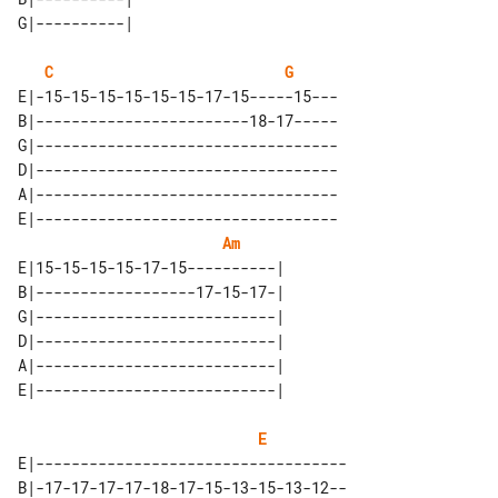
C
G
E|-15-15-15-15-15-15-17-15-----15---

B|------------------------18-17-----

G|----------------------------------

D|----------------------------------

A|----------------------------------

E|----------------------------------

Am
E|15-15-15-15-17-15----------| 

B|------------------17-15-17-| 

G|---------------------------| 

D|---------------------------| 

A|---------------------------| 

E
E|-----------------------------------

B|-17-17-17-17-18-17-15-13-15-13-12--
