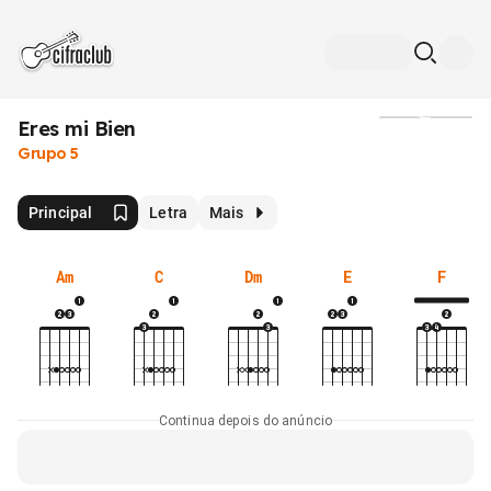
Eres mi Bien
Mídia
Grupo 5
Principal
Letra
Mais
Am
C
Dm
E
F
Continua depois do anúncio