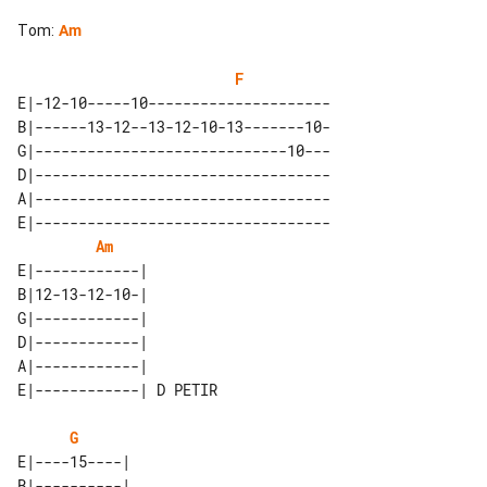
Tom
:
Am
F
E|-12-10-----10---------------------

B|------13-12--13-12-10-13-------10-

G|-----------------------------10---

D|----------------------------------

A|----------------------------------

E|----------------------------------

Am
E|------------|         

B|12-13-12-10-|         

G|------------|         

D|------------|         

A|------------|         

G
E|----15----| 

B|----------| 
