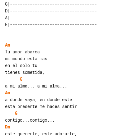
G|-----------------------------------

D|-----------------------------------

A|-----------------------------------

Am
Tu amor abarca

mi mundo esta mas

en él solo tu

G
Am
a donde vaya, en donde este

G
Dm
este quererte, este adorarte,
