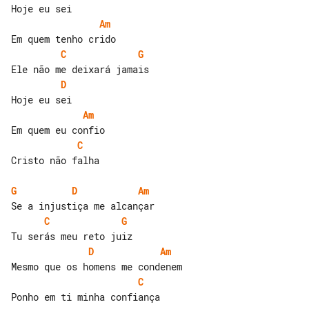
Am
C
G
D
Am
C
Cristo não falha

G
D
Am
C
G
D
Am
C
Ponho em ti minha confiança
