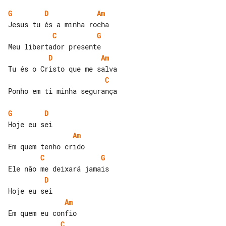
G
D
Am
C
G
D
Am
C
Ponho em ti minha segurança

G
D
Am
C
G
D
Am
C