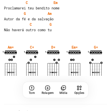
C
Em
G
Am
C
G
Am
*
C
*
D
*
Em
*
G
*
1
1
1
1
1
Tom
Rolagem
Mídia
Opções