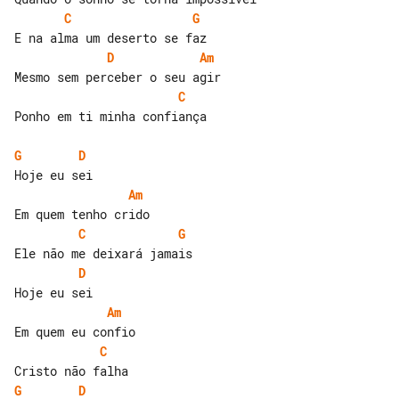
C
G
D
Am
C
Ponho em ti minha confiança

G
D
Am
C
G
D
Am
C
G
D