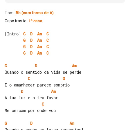
Tom
:
Bb
(com forma de A)
Capotraste
:
1ª casa
[Intro] 
G
D
Am
C
G
D
Am
C
G
D
Am
C
G
D
Am
C
G
D
Am
C
G
D
Am
C
Me cercam por onde vou

G
D
Am