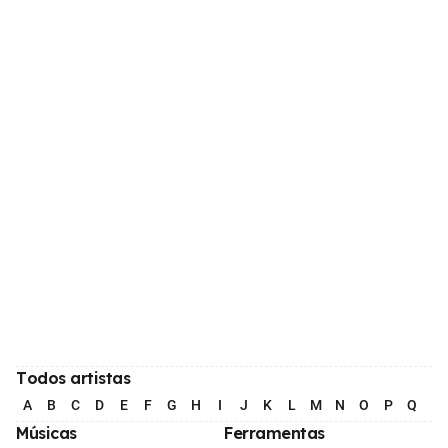
Todos artistas
A
B
C
D
E
F
G
H
I
J
K
L
M
N
O
P
Q
R
Músicas
Ferramentas