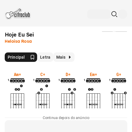
Hoje Eu Sei
Mídia
Heloísa Rosa
Principal
Letra
Mais
Am
*
C
*
D
*
Em
*
G
*
1
1
1
1
1
Continua depois do anúncio