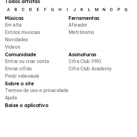
Todos artistas
A
B
C
D
E
F
G
H
I
J
K
L
M
N
O
P
Q
R
Músicas
Ferramentas
Em alta
Afinador
Estilos musicais
Metrônomo
Novidades
Videos
Comunidade
Assinaturas
Entrar ou criar conta
Cifra Club PRO
Enviar cifras
Cifra Club Academy
Pedir videoaula
Sobre o site
Termos de uso e privacidade
Ajuda
Baixe o aplicativo