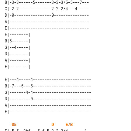
B|-3-3------5-------3-3-3/5-5---7---

G|-2-2--------------2-2-2/4---4-----

D|-0----------------0---------------

A|----------------------------------

E|----------------------------------

E|--------| 

B|5-------| 

G|--4-----| 

D|--------| 

A|--------| 

E|---4-----4-------------------------

B|-7---5---5-------------------------

G|-------4-4-------------------------

D|---------0-------------------------

A|-----------------------------------

D5
D
E/B
E|-5-5--2h5---5-5-5-2-2-2/4-------4-
