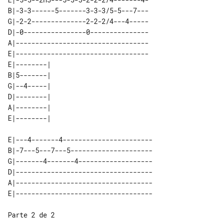
B|-3-3------5-------3-3-3/5-5---7---

G|-2-2--------------2-2-2/4---4-----

D|-0----------------0---------------

A|----------------------------------

E|----------------------------------

E|--------| 

B|5-------| 

G|--4-----| 

D|--------| 

A|--------| 

E|---4-------4-----------------------

B|-7---5---7---5---------------------

G|-------4-------4-------------------

D|-----------------------------------

A|-----------------------------------

Parte 2 de 2
