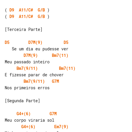
( 
D9
A11/C#
G/B
( 
D9
A11/C#
G/B
 )

[Terceira Parte]

D5
D7M(9)
D5
D7M(9)
Bm7(11)
Bm7(9/11)
Bm7(11)
Bm7(9/11)
G7M
Nos primeiros erros

[Segunda Parte]

G4+(6)
G7M
G4+(6)
Em7(9)