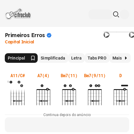
Primeiros
Erros
Capital Inicial
Principal
Simplificada
Letra
Tabs PRO
Mais
A11/C#
A7(4)
Bm7(11)
Bm7(9/11)
D
9
Continua depois do anúncio