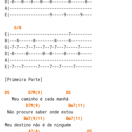
D|-0---0---0---0---0-------0------0--

A|-----------------------------------

G/B
E|-------------------------7---------

B|---8------8--------8-----8---------

G|-7-7---7--7---7--7-7---7-----7-----

D|-0-----0------0--0-----0-----0-----

A|-----------------------------------

[Primeira Parte]

D5
D7M(9)
D5
D7M(9)
Bm7(11)
Bm7(9/11)
Bm7(11)
A7(4)
D5