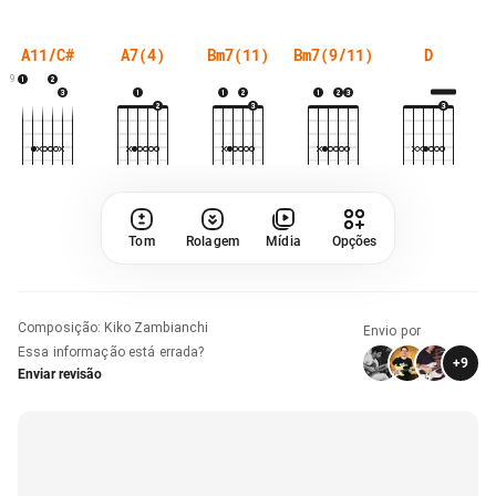
A11/C#
A7(4)
Bm7(11)
Bm7(9/11)
D
9
Tom
Rolagem
Mídia
Opções
Composição
:
Kiko Zambianchi
Envio por
Essa informação está errada?
+
9
Enviar revisão