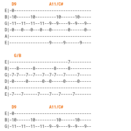
D9
A11/C#
E|-0---------------------------------

B|-10------10---------10------10-----

G|-11--11--11--11--9--9----9--9---9--

D|-0---0---0---0---0-------0------0--

A|-----------------------------------

G/B
E|-------------------------7---------

B|---8------8--------8-----8---------

G|-7-7---7--7---7--7-7---7-----7-----

D|-0-----0------0--0-----0-----0-----

A|-----------------------------------

D9
A11/C#
E|-0---------------------------------

B|-10------10---------10------10-----

G|-11--11--11--11--9--9----9--9---9--
