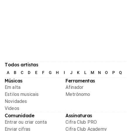
Todos artistas
A
B
C
D
E
F
G
H
I
J
K
L
M
N
O
P
Q
R
Músicas
Ferramentas
Em alta
Afinador
Estilos musicais
Metrônomo
Novidades
Videos
Comunidade
Assinaturas
Entrar ou criar conta
Cifra Club PRO
Enviar cifras
Cifra Club Academy