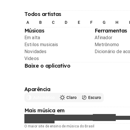
Todos artistas
A
B
C
D
E
F
G
H
Músicas
Ferramentas
Em alta
Afinador
Estilos musicais
Metrônomo
Novidades
Dicionário de ac
Videos
Baixe o aplicativo
Aparência
Automático
Claro
Escuro
Mais música em
O maior site de ensino de música do Brasil