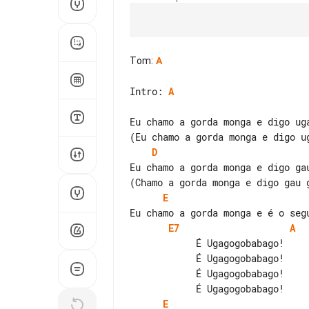
Tom
:
A
Intro: 
A
Eu chamo a gorda monga e digo uga
D
E
E7
A
            É Ugagogobabago!              (Babago, Babago...)

            É Ugagogobabago!              (Babago, Babago...)

            É Ugagogobabago!              (Babago, Babago...)

E