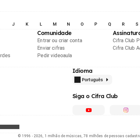
I
J
K
L
M
N
O
P
Q
R
S
Comunidade
Assinatur
Entrar ou criar conta
Cifra Club 
Enviar cifras
Cifra Club 
ordes
Pedir videoaula
Idioma
Português
Siga o Cifra Club
© 1996 - 2026, 1 milhão de músicas, 78 milhões de pessoas cadast