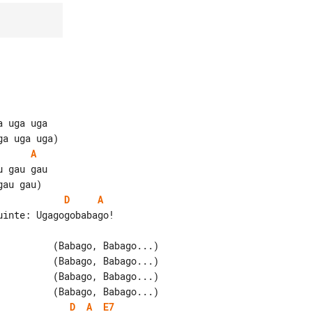
 uga uga

A
D
A
D
A
E7