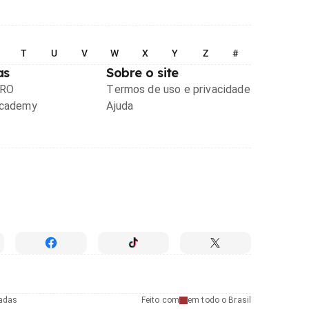
T
U
V
W
X
Y
Z
#
as
Sobre o site
PRO
Termos de uso e privacidade
Academy
Ajuda
radas
Feito com
em todo o Brasil