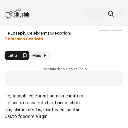
Te Ioseph, Celebrent (Gregorian)
Mídia
Domenico Scarlatti
Letra
Mais
Continua depois do anúncio
Te, Ioseph, célebrent ágmina caelitum
Te cuncti résonent christíanum chori
Qui, clarus méritis, iunctus es ínclitae
Casto foedere Vírgini