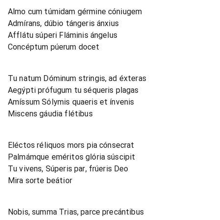
Almo cum túmidam gérmine cóniugem
Admírans, dúbio tángeris ánxius
Afflátu súperi Fláminis ángelus
Concéptum púerum docet
Tu natum Dóminum stringis, ad éxteras
Aegýpti prófugum tu séqueris plagas
Amíssum Sólymis quaeris et ínvenis
Miscens gáudia flétibus
Eléctos réliquos mors pia cónsecrat
Palmámque eméritos glória súscipit
Tu vivens, Súperis par, frúeris Deo
Mira sorte beátior
Nobis, summa Trias, parce precántibus