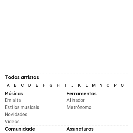
Todos artistas
A
B
C
D
E
F
G
H
I
J
K
L
M
N
O
P
Q
R
Músicas
Ferramentas
Em alta
Afinador
Estilos musicais
Metrônomo
Novidades
Videos
Comunidade
Assinaturas