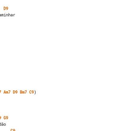
D9
minhar

7
Am7
D9
Bm7
C9
)

#
G9
C9