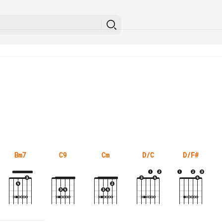
Bm7
C9
Cm
D/C
D/F#