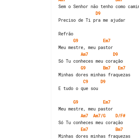
D9
Preciso de Ti pra me ajudar

G9
Em7
Am7
D9
G9
Bm7
Em7
C9
D9
E tudo o que sou

G9
Em7
Am7
Am7/G
D/F#
Em7
Bm7