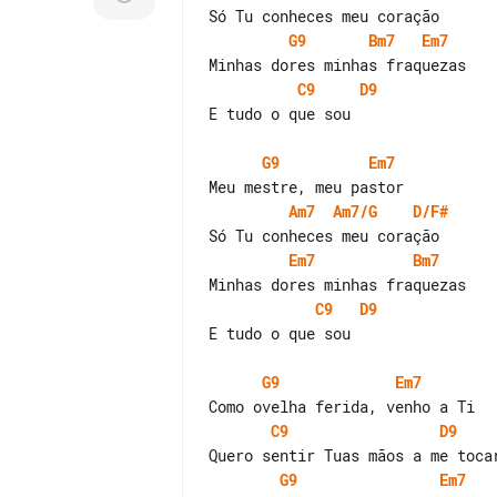
G9
Bm7
Em7
C9
D9
E tudo o que sou

G9
Em7
Am7
Am7/G
D/F#
Em7
Bm7
C9
D9
E tudo o que sou

G9
Em7
C9
D9
G9
Em7