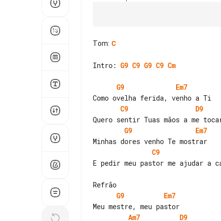
Tom
:
C
Intro: 
G9
C9
G9
C9
Cm
G9
Em7
C9
D9
G9
Em7
C9
E pedir meu pastor me ajudar a ca
G9
Em7
Am7
D9