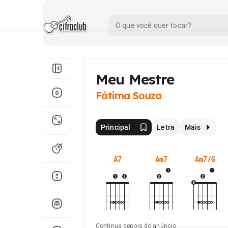
Meu Mestre
Fátima Souza
Principal
Letra
Mais
A7
Am7
Am7/G
Continua depois do anúncio