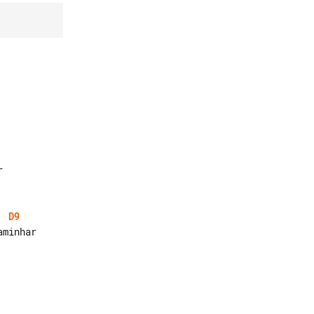
D9
minhar
