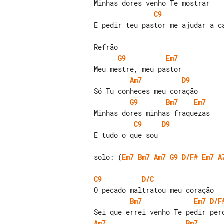
C9
E pedir teu pastor me ajudar a ca
G9
Em7
Am7
D9
G9
Bm7
Em7
C9
D9
E tudo o que sou

solo: (
Em7
Bm7
Am7
G9
D/F#
Em7
A
C9
D/C
Bm7
Em7
D/F
Am7
Bm7