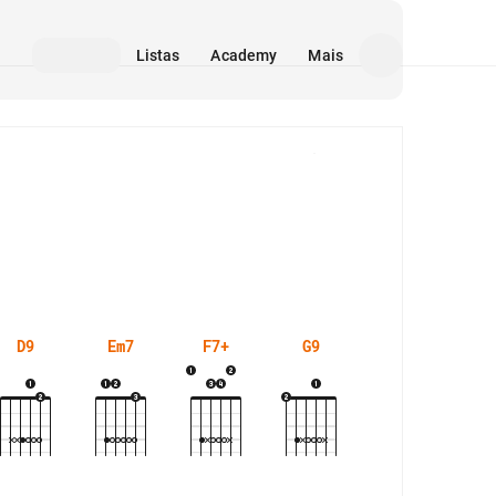
Listas
Academy
Mais
Mídia
D9
Em7
F7+
G9