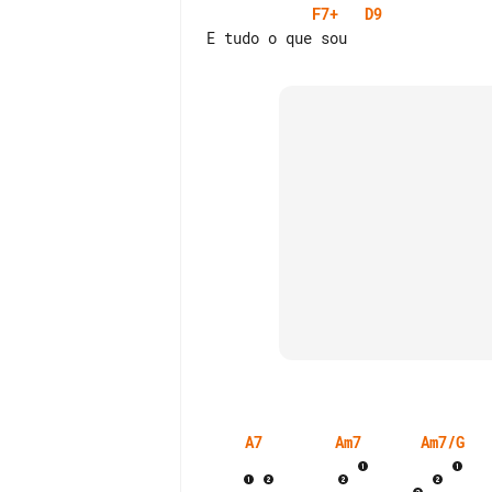
F7+
D9
A7
Am7
Am7/G