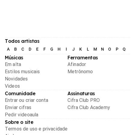
Todos artistas
A
B
C
D
E
F
G
H
I
J
K
L
M
N
O
P
Q
R
Músicas
Ferramentas
Em alta
Afinador
Estilos musicais
Metrônomo
Novidades
Videos
Comunidade
Assinaturas
Entrar ou criar conta
Cifra Club PRO
Enviar cifras
Cifra Club Academy
Pedir videoaula
Sobre o site
Termos de uso e privacidade