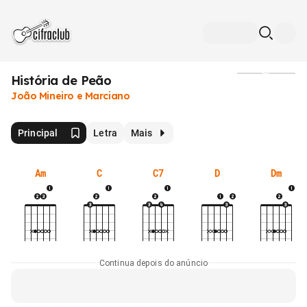
História de Peão
Mídia
João Mineiro e Marciano
Principal
Letra
Mais
Am
C
C7
D
Dm
Continua depois do anúncio