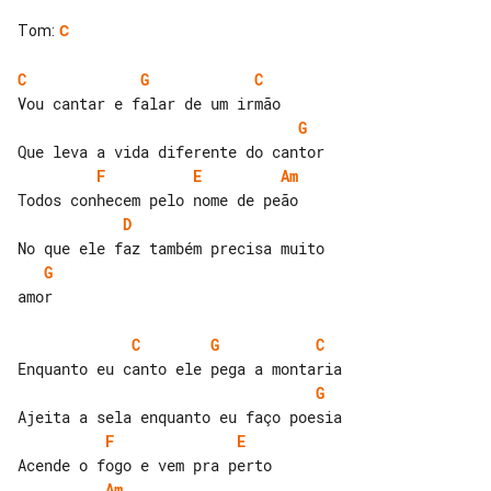
Tom
:
C
C
G
C
G
F
E
Am
D
G
amor

C
G
C
G
F
E
Am