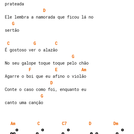
D
G
sertão

C
G
C
G
F
E
Am
D
G
Am
C
C7
D
Dm