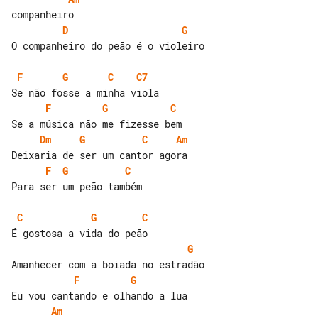
D
G
O companheiro do peão é o violeiro

F
G
C
C7
F
G
C
Dm
G
C
Am
F
G
C
Para ser um peão também

C
G
C
G
F
G
Am