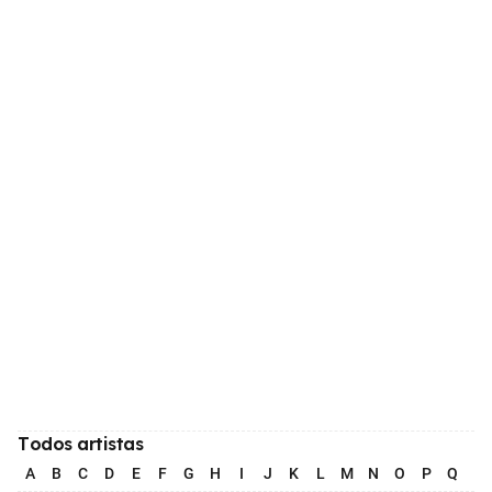
Todos artistas
A
B
C
D
E
F
G
H
I
J
K
L
M
N
O
P
Q
R