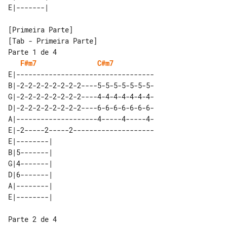
[Tab - Primeira Parte]

Parte 1 de 4

F#m7
C#m7
E|----------------------------------

B|-2-2-2-2-2-2-2-2----5-5-5-5-5-5-5-

G|-2-2-2-2-2-2-2-2----4-4-4-4-4-4-4-

D|-2-2-2-2-2-2-2-2----6-6-6-6-6-6-6-

A|--------------------4-----4-----4-

E|-2-----2-----2--------------------

E|--------| 

B|5-------| 

G|4-------| 

D|6-------| 

A|--------| 

Parte 2 de 4
