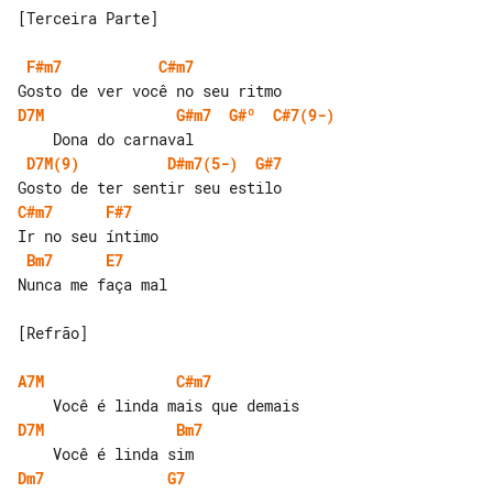
[Terceira Parte]

F#m7
C#m7
D7M
G#m7
G#º
C#7(9-)
D7M(9)
D#m7(5-)
G#7
C#m7
F#7
Bm7
E7
Nunca me faça mal

[Refrão]

A7M
C#m7
D7M
Bm7
Dm7
G7