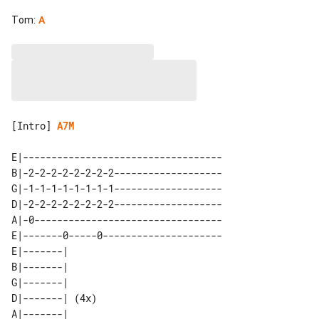
Tom
:
A
[Intro] 
A7M
E|-----------------------------------

B|-2-2-2-2-2-2-2-2-------------------

G|-1-1-1-1-1-1-1-1-------------------

D|-2-2-2-2-2-2-2-2-------------------

A|-0---------------------------------

E|-------0-----0---------------------

E|-------|      

B|-------|      

G|-------|      

D|-------| (4x) 

A|-------|      
