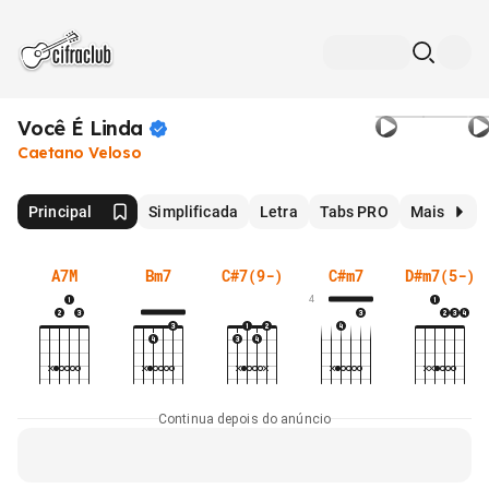
Você É
Linda
Caetano Veloso
Principal
Simplificada
Letra
Tabs PRO
Mais
A7M
Bm7
C#7(9-)
C#m7
D#m7(5-)
4
Continua depois do anúncio