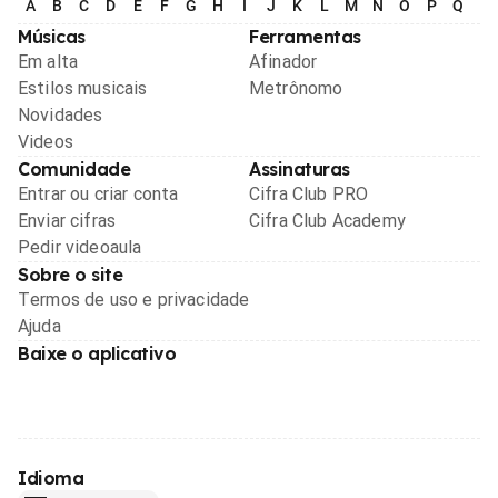
A
B
C
D
E
F
G
H
I
J
K
L
M
N
O
P
Q
R
Músicas
Ferramentas
Em alta
Afinador
Estilos musicais
Metrônomo
Novidades
Videos
Comunidade
Assinaturas
Entrar ou criar conta
Cifra Club PRO
Enviar cifras
Cifra Club Academy
Pedir videoaula
Sobre o site
Termos de uso e privacidade
Ajuda
Baixe o aplicativo
Idioma