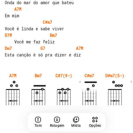
A7M
C#m7
D7M
Bm7
Dm7
G7
A7M
A7M
Bm7
C#7(9-)
C#m7
D#m7(5-)
4
5
Tom
Rolagem
Mídia
Opções