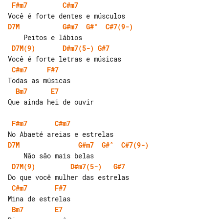
F#m7
C#m7
D7M
G#m7
G#°
C#7(9-)
D7M(9)
D#m7(5-)
G#7
C#m7
F#7
Bm7
E7
Que ainda hei de ouvir

F#m7
C#m7
D7M
G#m7
G#°
C#7(9-)
D7M(9)
D#m7(5-)
G#7
C#m7
F#7
Bm7
E7