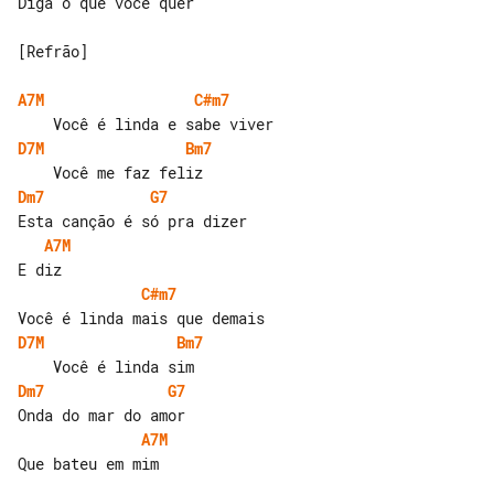
Diga o que você quer

[Refrão]

A7M
C#m7
D7M
Bm7
Dm7
G7
A7M
C#m7
D7M
Bm7
Dm7
G7
A7M
Que bateu em mim
