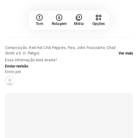
Tom
Rolagem
Mídia
Opções
Composição
:
Red Hot Chili Peppers, Flea, John Frusciante, Chad
Smith e D. H. Peligro
Ver mais
Essa informação está errada?
Enviar revisão
Envio por