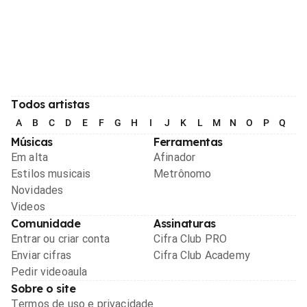
Todos artistas
A
B
C
D
E
F
G
H
I
J
K
L
M
N
O
P
Q
R
Músicas
Ferramentas
Em alta
Afinador
Estilos musicais
Metrônomo
Novidades
Videos
Comunidade
Assinaturas
Entrar ou criar conta
Cifra Club PRO
Enviar cifras
Cifra Club Academy
Pedir videoaula
Sobre o site
Termos de uso e privacidade