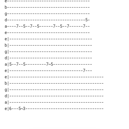
e------------------------------------

b------------------------------------

g------------------------------------

d----------------------------------5-

a----7--5--7--5------7--5--7------7--

e------------------------------------

e|------------------------------------

b|------------------------------------

g|------------------------------------

d|------------------------------------

a|5--7--5---------7~5-----------------

e|--------------------------------7---

e|----------------------------------------- 

b|----------------------------------------- 

g|----------------------------------------- 

d|----------------------------------------- 

a|----------------------------------------- 
