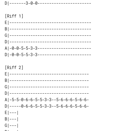
E|-----------------------------------

B|-----------------------------------

G|-----------------------------------

D|-----------------------------------

A|-0-0-5-5-3-3-----------------------

E|----------------------------------

B|----------------------------------

G|----------------------------------

D|----------------------------------

A|-5-5-0-6-6-5-5-3-3--5-6-6-6-5-6-6-

D|-----0-6-6-5-5-3-3--5-6-6-6-5-6-6-

E|---| 

B|---| 

G|---| 
