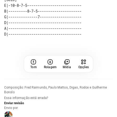
E|-10-8-7-5--------------------------

B|---------8-7-5---------------------

G|--------------7--------------------

D|-----------------------------------

A|-----------------------------------

Tom
Rolagem
Mídia
Opções
Composição
:
Fred Raimundo, Paulo Mattos, Digao, Rodox e Guilherme
Bonolo
Essa informação está errada?
Enviar revisão
Envio por