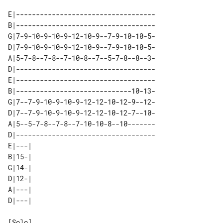
E|-----------------------------------

B|-----------------------------------

G|7-9-10-9-10-9-12-10-9--7-9-10-10-5-

D|7-9-10-9-10-9-12-10-9--7-9-10-10-5-

A|5-7-8--7-8--7-10-8--7--5-7-8--8--3-

D|-----------------------------------

E|-----------------------------------

B|-----------------------------10-13-

G|7--7-9-10-9-10-9-12-12-10-12-9--12-

D|7--7-9-10-9-10-9-12-12-10-12-7--10-

A|5--5-7-8--7-8--7-10-10-8--10-------

D|-----------------------------------

E|---| 

B|15-| 

G|14-| 

D|12-| 

A|---| 
