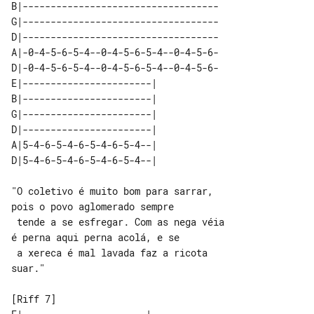
B|-----------------------------------

G|-----------------------------------

D|-----------------------------------

A|-0-4-5-6-5-4--0-4-5-6-5-4--0-4-5-6-

D|-0-4-5-6-5-4--0-4-5-6-5-4--0-4-5-6-

E|-----------------------| 

B|-----------------------| 

G|-----------------------| 

D|-----------------------| 

A|5-4-6-5-4-6-5-4-6-5-4--| 

"O coletivo é muito bom para sarrar, 

pois o povo aglomerado sempre

 tende a se esfregar. Com as nega véia 

é perna aqui perna acolá, e se

 a xereca é mal lavada faz a ricota 

suar."
