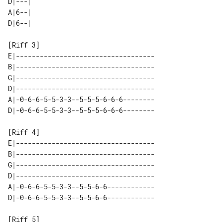
D|---| 

A|6--| 

E|-----------------------------------

B|-----------------------------------

G|-----------------------------------

D|-----------------------------------

A|-0-6-6-5-5-3-3--5-5-5-6-6-6--------

E|-----------------------------------

B|-----------------------------------

G|-----------------------------------

D|-----------------------------------

A|-0-6-6-5-5-3-3--5-5-6-6------------
