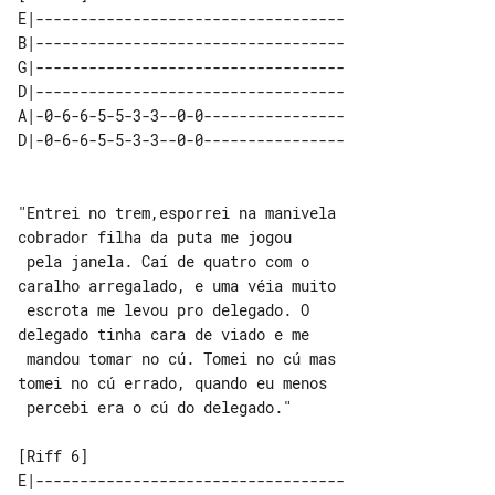
E|-----------------------------------

B|-----------------------------------

G|-----------------------------------

D|-----------------------------------

A|-0-6-6-5-5-3-3--0-0----------------

"Entrei no trem,esporrei na manivela 

cobrador filha da puta me jogou

 pela janela. Caí de quatro com o 

caralho arregalado, e uma véia muito

 escrota me levou pro delegado. O 

delegado tinha cara de viado e me

 mandou tomar no cú. Tomei no cú mas 

tomei no cú errado, quando eu menos

 percebi era o cú do delegado."

E|-----------------------------------
