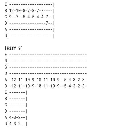
E|-------------------| 

B|12-10-8-7-8-7-7----| 

G|9--7--5-4-5-4-4-7--| 

D|----------------7--| 

A|-------------------| 

E|----------------------------------

B|----------------------------------

G|----------------------------------

D|----------------------------------

A|-12-11-10-9-10-11-10-9--5-4-3-2-3-

D|-12-11-10-9-10-11-10-9--5-4-3-2-3-

E|-------|                         

B|-------|                         

G|-------|                         

D|-------|                         

A|4-3-2--|                         
