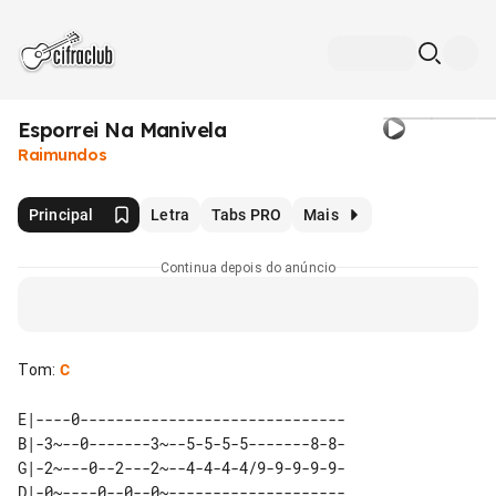
Esporrei Na Manivela
Raimundos
Principal
Letra
Tabs PRO
Mais
Continua depois do anúncio
Tom
:
C
E|----0------------------------------

B|-3~--0-------3~--5-5-5-5-------8-8-

G|-2~---0--2---2~--4-4-4-4/9-9-9-9-9-

D|-0~----0--0--0~--------------------
