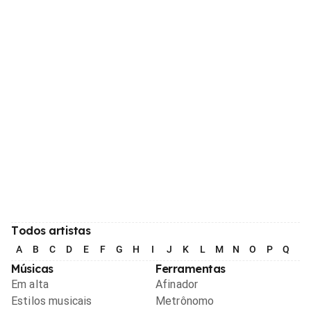
Todos artistas
A
B
C
D
E
F
G
H
I
J
K
L
M
N
O
P
Q
R
Músicas
Ferramentas
Em alta
Afinador
Estilos musicais
Metrônomo