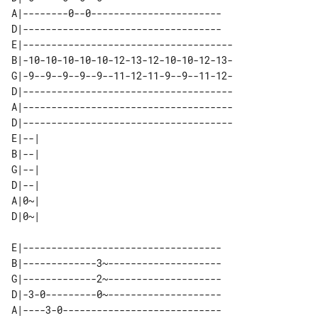
A|--------0--0-----------------------

D|-----------------------------------

E|-------------------------------------

B|-10-10-10-10-10-12-13-12-10-10-12-13-

G|-9--9--9--9--9--11-12-11-9--9--11-12-

D|-------------------------------------

A|-------------------------------------

D|-------------------------------------

E|--| 

B|--| 

G|--| 

D|--| 

A|0~| 

E|-----------------------------------

B|-------------3~--------------------

G|-------------2~--------------------

D|-3-0---------0~--------------------

A|----3-0----------------------------
