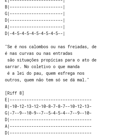
E|----------------------| 

B|----------------------| 

G|----------------------| 

D|----------------------| 

A|----------------------| 

"Se é nos calombos ou nas freiadas, de 

é nas curvas ou nas entradas

 são situações propícias para o ato de 

sarrar. No coletivo o que manda

 é a lei do pau, quem esfrega nos 

outros, quem não tem só se dá mal."

E|----------------------------------

B|-10-12-13-12-10-8-7-8-7--10-12-13-

G|-7--9--10-9--7--5-4-5-4--7--9--10-

D|----------------------------------

A|----------------------------------

D|----------------------------------
