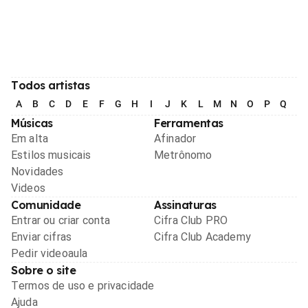
Todos artistas
A
B
C
D
E
F
G
H
I
J
K
L
M
N
O
P
Q
R
Músicas
Ferramentas
Em alta
Afinador
Estilos musicais
Metrônomo
Novidades
Videos
Comunidade
Assinaturas
Entrar ou criar conta
Cifra Club PRO
Enviar cifras
Cifra Club Academy
Pedir videoaula
Sobre o site
Termos de uso e privacidade
Ajuda