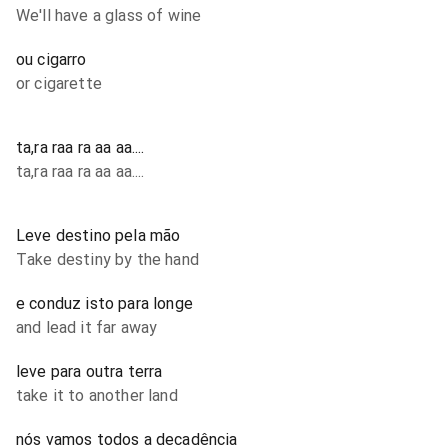
We'll have a glass of wine
ou cigarro
or cigarette
ta,ra raa ra aa aa....
ta,ra raa ra aa aa....
Leve destino pela mão
Take destiny by the hand
e conduz isto para longe
and lead it far away
leve para outra terra
take it to another land
nós vamos todos a decadência