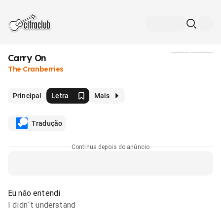
Carry On
Mídia
The Cranberries
Principal
Letra
Mais
Tradução
Continua depois do anúncio
Eu não entendi
I didn´t understand