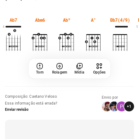
Ab7
Abm6
Abº
A°
Bb7(4/9)
4
5
Tom
Rolagem
Mídia
Opções
Composição
:
Caetano Veloso
Envio por
Essa informação está errada?
+
1
Enviar revisão