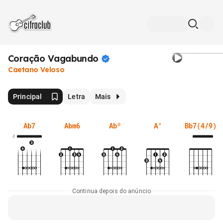
Coração
Vagabundo
Caetano Veloso
Principal
Letra
Mais
Ab7
Abm6
Abº
A°
Bb7(4/9)
4
Continua depois do anúncio