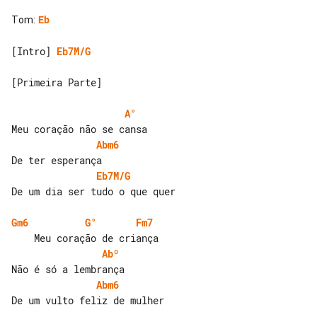
Tom
:
Eb
[Intro] 
Eb7M/G
[Primeira Parte]

A°
Abm6
Eb7M/G
De um dia ser tudo o que quer

Gm6
G°
Fm7
Abº
Abm6
De um vulto feliz de mulher
