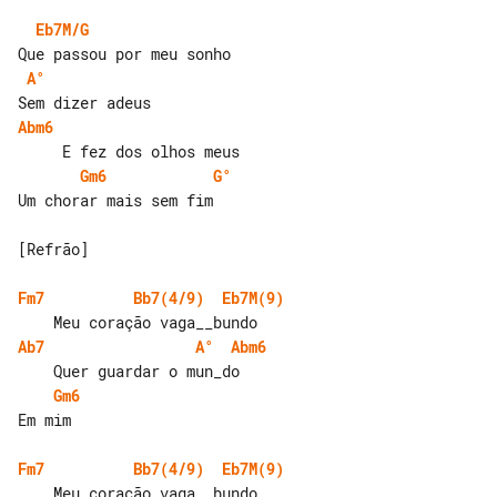
Eb7M/G
A°
Abm6
Gm6
G°
Um chorar mais sem fim

[Refrão]

Fm7
Bb7(4/9)
Eb7M(9)
Ab7
A°
Abm6
Gm6
Em mim

Fm7
Bb7(4/9)
Eb7M(9)