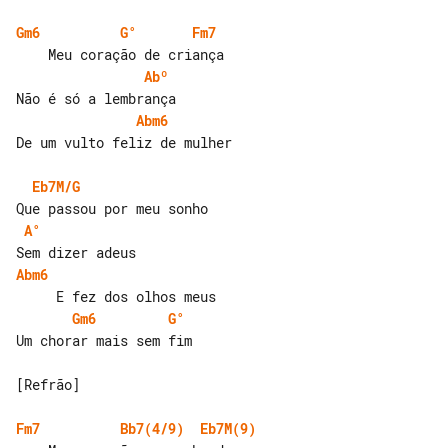
Gm6
G°
Fm7
Abº
Abm6
De um vulto feliz de mulher

Eb7M/G
A°
Abm6
Gm6
G°
Um chorar mais sem fim

[Refrão]

Fm7
Bb7(4/9)
Eb7M(9)