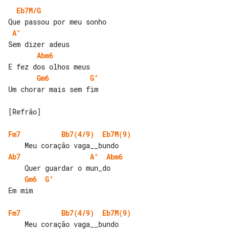
Eb7M/G
A°
Abm6
Gm6
G°
Um chorar mais sem fim

[Refrão]

Fm7
Bb7(4/9)
Eb7M(9)
Ab7
A°
Abm6
Gm6
G°
Em mim

Fm7
Bb7(4/9)
Eb7M(9)