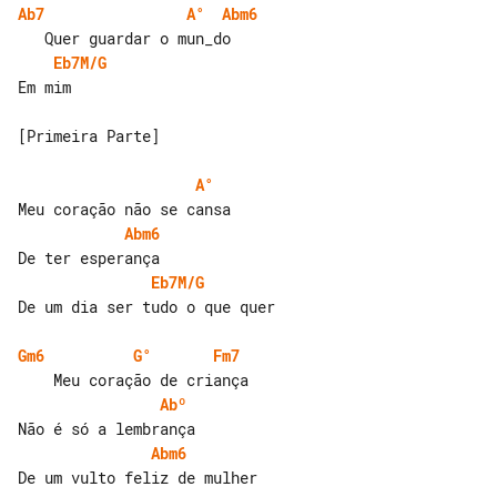
Ab7
A°
Abm6
Eb7M/G
Em mim

[Primeira Parte]

A°
Abm6
Eb7M/G
De um dia ser tudo o que quer

Gm6
G°
Fm7
Abº
Abm6
De um vulto feliz de mulher
