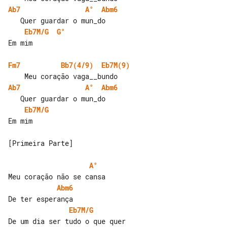
Ab7
A°
Abm6
Eb7M/G
G°
Em mim

Fm7
Bb7(4/9)
Eb7M(9)
Ab7
A°
Abm6
Eb7M/G
Em mim

[Primeira Parte]

A°
Abm6
Eb7M/G
De um dia ser tudo o que quer
