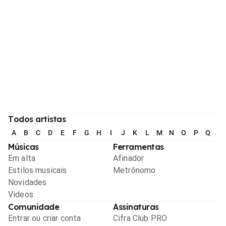
Todos artistas
A
B
C
D
E
F
G
H
I
J
K
L
M
N
O
P
Q
R
Músicas
Ferramentas
Em alta
Afinador
Estilos musicais
Metrônomo
Novidades
Videos
Comunidade
Assinaturas
Entrar ou criar conta
Cifra Club PRO